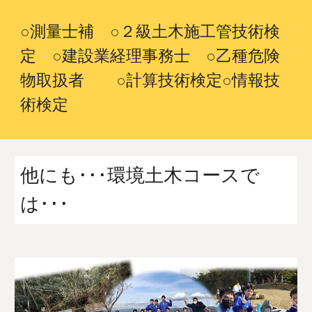
○測量士補 ○２級土木施工管技術検
定 ○建設業経理事務士 ○乙種危険
物取扱者 ○計算技術検定○情報技
術検定
他にも･･･環境土木コースで
は･･･