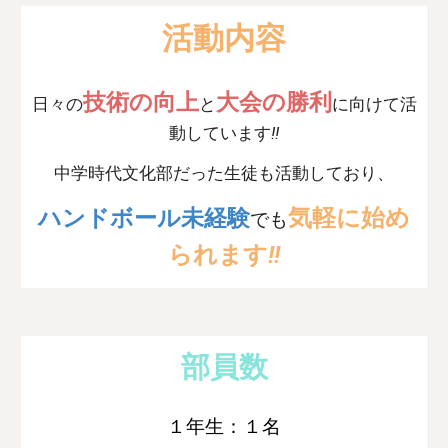
活動内容
技術の向上
大会の勝利
日々の
と
に向けて活
動しています
!!
中学時代文化部だった
生徒も活動しており、
気軽に始め
ハンドボール未経験
でも
られま
す
!!
部員数
１年生：１名