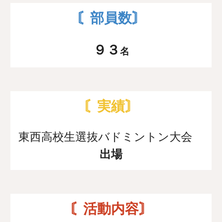
〘部員数〙
９３
名
〘実績〙
東西高校生選抜バドミントン大会
出場
〘活動内容〙