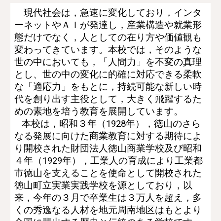
現代社会は，急速に変化しており，インタ
ーネットやＡＩが発達し，産業構造や就業形
態だけでなく，人としての在り方や価値観も
変わってきています。本校では，そのような
世の中においても，「人間力」を不変の真理
とし、世の中の変化に的確に対応できる柔軟
な「適応力」をもとに，持続可能な新しい時
代を創り出す主役として，大きく飛躍するた
めの素地を培う教育を展開しています。
本校は，昭和３年（1928年），徳山のさら
なる発展に向けた商業教育に対する期待によ
り開校された財団法人徳山商業学校及び昭和
４年（1929年），工業人の育成により工業都
市徳山を支えることを使命として開校された
徳山町立実業実践学校を源としており，以
来，今年の３月で卒業生は３万人を超え，多
くの秀逸なる人材を地元周南地区はもとより